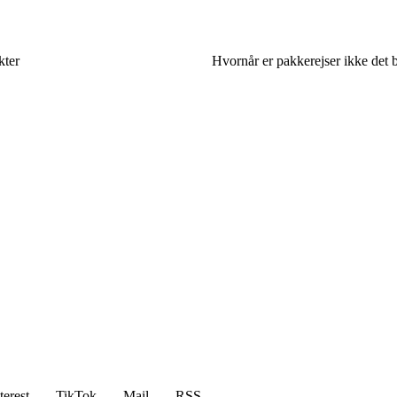
kter
Hvornår er pakkerejser ikke det 
terest
TikTok
Mail
RSS