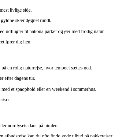
mest livlige side.
s gyldne skær døgnet rundt.
 udflugter til nationalparker og øer med frodig natur.
t fører dig hen.
e på en rolig naturrejse, hvor tempoet sættes ned.
 efter dagens tur.
t med et spaophold eller en weekend i sommerhus.
riser.
eller nordlysets dans på himlen.
n afbudsrejse kan du ofte finde gode tilbud på pakkerejser.