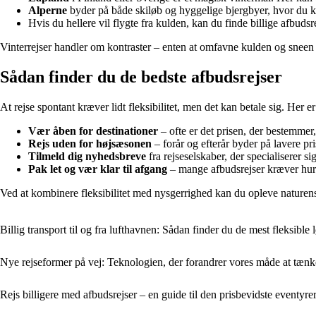
Alperne
byder på både skiløb og hyggelige bjergbyer, hvor du k
Hvis du hellere vil flygte fra kulden, kan du finde billige afbudsre
Vinterrejser handler om kontraster – enten at omfavne kulden og sneen 
Sådan finder du de bedste afbudsrejser
At rejse spontant kræver lidt fleksibilitet, men det kan betale sig. Her er 
Vær åben for destinationer
– ofte er det prisen, der bestemmer
Rejs uden for højsæsonen
– forår og efterår byder på lavere pris
Tilmeld dig nyhedsbreve
fra rejseselskaber, der specialiserer sig
Pak let og vær klar til afgang
– mange afbudsrejser kræver hurt
Ved at kombinere fleksibilitet med nysgerrighed kan du opleve naturen
Billig transport til og fra lufthavnen: Sådan finder du de mest fleksible 
Nye rejseformer på vej: Teknologien, der forandrer vores måde at tænk
Rejs billigere med afbudsrejser – en guide til den prisbevidste eventyre