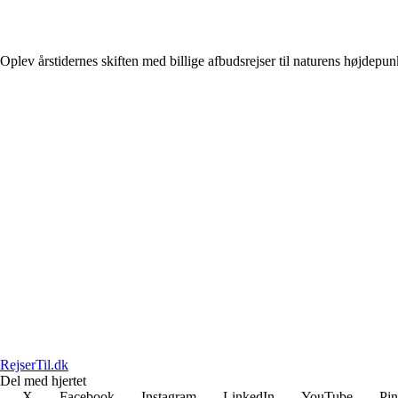
Oplev årstidernes skiften med billige afbudsrejser til naturens højdepun
RejserTil.dk
Del med hjertet
X
Facebook
Instagram
LinkedIn
YouTube
Pin