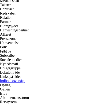
Medlemskab
Takster
Bonusser
Redskaber
Relation
Partner
Bidragsyder
Henvisningspartner
Allieret
Pressezone
Henvendelse
Folk
Følg os
Subscribe
Sociale medier
Nyhedsmail
Brugergruppe
Lokalområde
Links på siden
Indholdsoversigt
Opslag
Galleri
Blog
Abonnementsstrøm
Retssystem