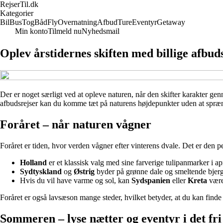
RejserTil.dk
Kategorier
Bil
Bus
Tog
Båd
Fly
Overnatning
Afbud
Ture
Eventyr
Getaway
Min konto
Tilmeld nu
Nyhedsmail
Oplev årstidernes skiften med billige afbud
Der er noget særligt ved at opleve naturen, når den skifter karakter genn
afbudsrejser kan du komme tæt på naturens højdepunkter uden at sprænge 
Foråret – når naturen vågner
Foråret er tiden, hvor verden vågner efter vinterens dvale. Det er den pe
Holland
er et klassisk valg med sine farverige tulipanmarker i a
Sydtyskland
og
Østrig
byder på grønne dale og smeltende bjergt
Hvis du vil have varme og sol, kan
Sydspanien
eller
Kreta
være 
Foråret er også lavsæson mange steder, hvilket betyder, at du kan finde 
Sommeren – lyse nætter og eventyr i det fri