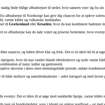
adig finde billige afbudsrejser til steder, hvor naturen viser sig fra sin 
En afbudsrejse til Nordnorge kan give dig chancen for at opleve solen
ld, varme kilder og vulkanske landskaber.
ser til
Grækenland
eller
Kroatien
, hvor du kan kombinere badeture med
en afbudsrejse kan du lade vejret og priserne bestemme, hvor eventyre
ne nuancer, og luften bliver klar og frisk. Det er en ideel tid til at tag
jergene, hvor du kan vandre blandt efterårsfarver og nyde varme kilder
ombination af natur, kultur og gastronomi.
g opleve skovene i deres mest stemningsfulde periode, måske kombinere
r til både storbyer og naturdestinationer – uden trængsel og med lavere p
ille eventyr. Det er tiden til at søge mod sneklædte bjerge, varme kilder 
 du tage på hundeslædetur, sove i ishotel og opleve nordlyset – og med e