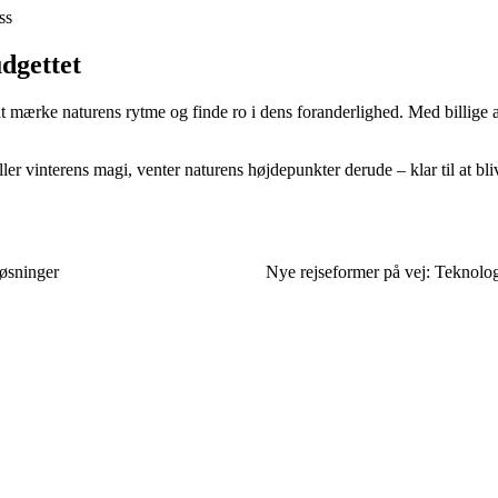
ss
dgettet
at mærke naturens rytme og finde ro i dens foranderlighed. Med billige a
r vinterens magi, venter naturens højdepunkter derude – klar til at blive 
løsninger
Nye rejseformer på vej: Teknolog