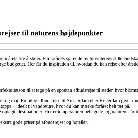
srejser til naturens højdepunkter
em årets fire årstider. Fra forårets spirende liv til vinterens stille lan
budgettet. Her får du inspiration til, hvordan du kan rejse efter årsti
rfekte sæson til at tage på en spontan afbudsrejse til steder, hvor bloms
pril og maj. En billig afbudsrejse til Amsterdam eller Rotterdam giver m
oppe – ideelt til vandreture, hvor du kan mærke foråret helt tæt på.
oplagte destinationer. Her er temperaturen behagelig, og naturen står fr
ekstra gode priser på afbudsrejser og hoteller.