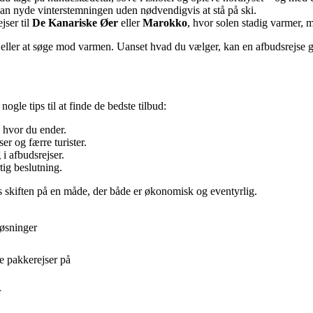
an nyde vinterstemningen uden nødvendigvis at stå på ski.
jser til
De Kanariske Øer
eller
Marokko
, hvor solen stadig varmer, 
eller at søge mod varmen. Uanset hvad du vælger, kan en afbudsrejse gi
nogle tips til at finde de bedste tilbud:
, hvor du ender.
er og færre turister.
 i afbudsrejser.
ig beslutning.
s skiften på en måde, der både er økonomisk og eventyrlig.
løsninger
e pakkerejser på
r