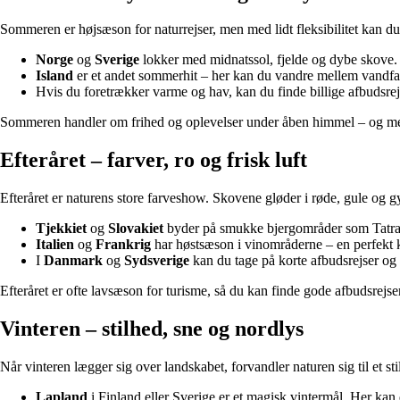
Sommeren er højsæson for naturrejser, men med lidt fleksibilitet kan du st
Norge
og
Sverige
lokker med midnatssol, fjelde og dybe skove. 
Island
er et andet sommerhit – her kan du vandre mellem vandfa
Hvis du foretrækker varme og hav, kan du finde billige afbudsrej
Sommeren handler om frihed og oplevelser under åben himmel – og med 
Efteråret – farver, ro og frisk luft
Efteråret er naturens store farveshow. Skovene gløder i røde, gule og gyld
Tjekkiet
og
Slovakiet
byder på smukke bjergområder som Tatra-b
Italien
og
Frankrig
har høstsæson i vinområderne – en perfekt k
I
Danmark
og
Sydsverige
kan du tage på korte afbudsrejser o
Efteråret er ofte lavsæson for turisme, så du kan finde gode afbudsrejse
Vinteren – stilhed, sne og nordlys
Når vinteren lægger sig over landskabet, forvandler naturen sig til et st
Lapland
i Finland eller Sverige er et magisk vintermål. Her kan