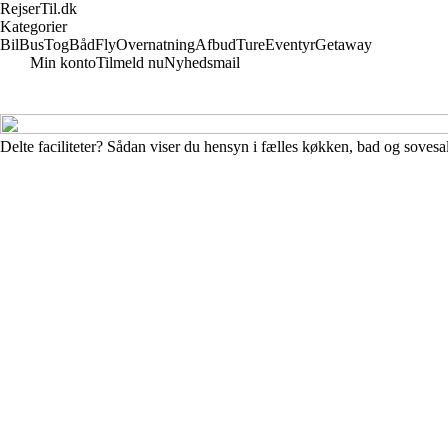
RejserTil.dk
Kategorier
Bil
Bus
Tog
Båd
Fly
Overnatning
Afbud
Ture
Eventyr
Getaway
Min konto
Tilmeld nu
Nyhedsmail
Delte faciliteter? Sådan viser du hensyn i fælles køkken, bad og sovesa