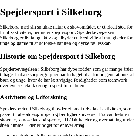
Spejdersport i Silkeborg
Silkeborg, med sin smukke natur og skovområder, er et ideelt sted for
friluftsaktiviteter, herunder spejdersport. Spejderbevægelsen i
Silkeborg er livlig og aktiv og tilbyder en bred vifte af muligheder for
unge og gamle til at udforske naturen og dyrke fællesskab.
Historie om Spejdersport i Silkeborg
Spejderbevægelsen i Silkeborg har dybe rødder, som går mange årtier
tilbage. Lokale spejdergrupper har bidraget til at forme generationer af
børn og unge, hvor de har lært vigtige færdigheder, som teamwork,
overlevelsesteknikker og respekt for naturen.
Aktiviteter og Udforskning
Spejdersporten i Silkeborg tilbyder et bredt udvalg af aktiviteter, som
passer til alle aldersgrupper og færdighedsniveauer. Fra vandreture i
skovene, kanosejlads på søerne, til bålaktiviteter og overnatning under
åben himmel – der er noget for enhver smag.
Vandreture i Silkeborgs smukke skovområder