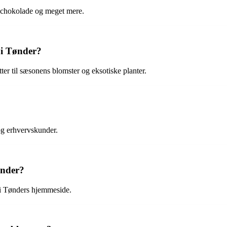
n, chokolade og meget mere.
 i Tønder?
ter til sæsonens blomster og eksotiske planter.
 og erhvervskunder.
ønder?
 i Tønders hjemmeside.