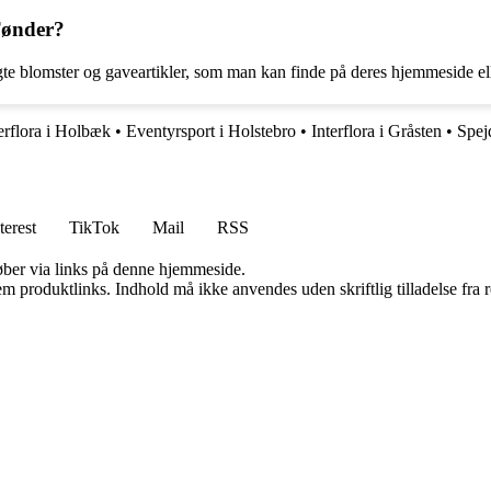
 Tønder?
lgte blomster og gaveartikler, som man kan finde på deres hjemmeside ell
erflora i Holbæk
•
Eventyrsport i Holstebro
•
Interflora i Gråsten
•
Spej
terest
TikTok
Mail
RSS
 køber via links på denne hjemmeside.
m produktlinks. Indhold må ikke anvendes uden skriftlig tilladelse fra r