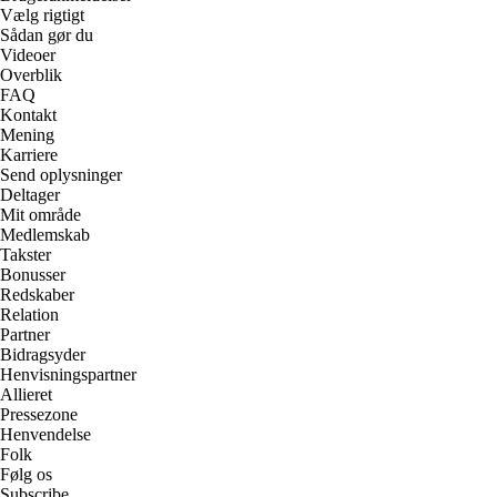
Vælg rigtigt
Sådan gør du
Videoer
Overblik
FAQ
Kontakt
Mening
Karriere
Send oplysninger
Deltager
Mit område
Medlemskab
Takster
Bonusser
Redskaber
Relation
Partner
Bidragsyder
Henvisningspartner
Allieret
Pressezone
Henvendelse
Folk
Følg os
Subscribe