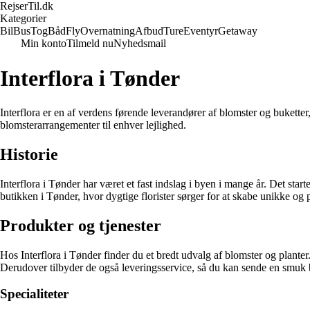
RejserTil.dk
Kategorier
Bil
Bus
Tog
Båd
Fly
Overnatning
Afbud
Ture
Eventyr
Getaway
Min konto
Tilmeld nu
Nyhedsmail
Interflora i Tønder
Interflora er en af verdens førende leverandører af blomster og bukette
blomsterarrangementer til enhver lejlighed.
Historie
Interflora i Tønder har været et fast indslag i byen i mange år. Det st
butikken i Tønder, hvor dygtige florister sørger for at skabe unikke og
Produkter og tjenester
Hos Interflora i Tønder finder du et bredt udvalg af blomster og planter.
Derudover tilbyder de også leveringsservice, så du kan sende en smuk b
Specialiteter