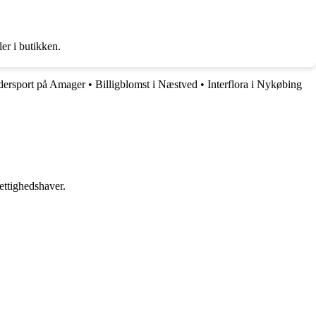
er i butikken.
dersport på Amager
•
Billigblomst i Næstved
•
Interflora i Nykøbing
ettighedshaver.