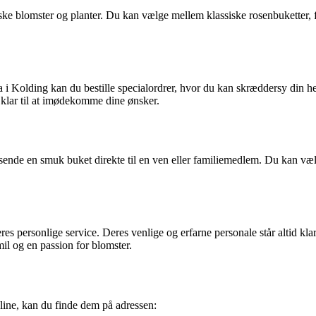
ske blomster og planter. Du kan vælge mellem klassiske rosenbuketter, 
ra i Kolding kan du bestille specialordrer, hvor du kan skræddersy din h
 klar til at imødekomme dine ønsker.
sende en smuk buket direkte til en ven eller familiemedlem. Du kan vælge
eres personlige service. Deres venlige og erfarne personale står altid klar
il og en passion for blomster.
nline, kan du finde dem på adressen: