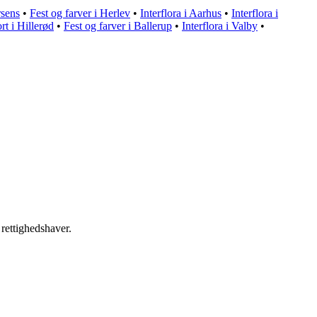
rsens
•
Fest og farver i Herlev
•
Interflora i Aarhus
•
Interflora i
rt i Hillerød
•
Fest og farver i Ballerup
•
Interflora i Valby
•
 rettighedshaver.