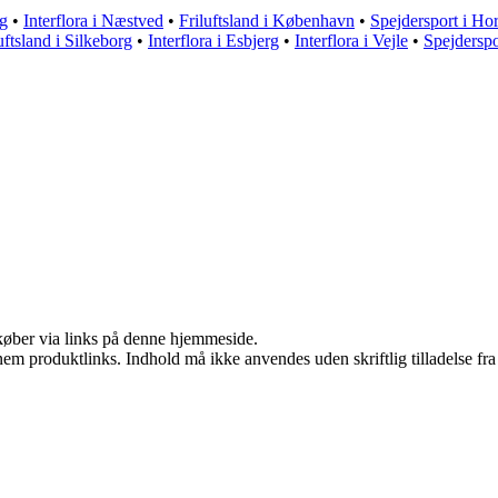
rg
•
Interflora i Næstved
•
Friluftsland i København
•
Spejdersport i Ho
uftsland i Silkeborg
•
Interflora i Esbjerg
•
Interflora i Vejle
•
Spejderspo
u køber via links på denne hjemmeside.
nem produktlinks. Indhold må ikke anvendes uden skriftlig tilladelse fra