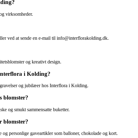
lding?
e og virksomheder.
 ved at sende en e-mail til info@interflorakolding.dk.
litetsblomster og kreativt design.
Interflora i Kolding?
egravelser og jubilæer hos Interflora i Kolding.
es blomster?
friske og smukt sammensatte buketter.
er blomster?
de og personlige gaveartikler som balloner, chokolade og kort.