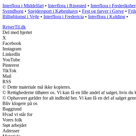
Interflora i Middelfart
•
Interflora i Ringsted
•
Interflora i Frederiksbe
Svendborg
•
Spejdersport i København
•
Fest og farver i Greve
•
Fril
Billigblomst i Vejle
•
Interflora i Fredericia
•
Interflora i Kolding
•
RejserTil.dk
Del med hjertet
X
Facebook
Instagram
LinkedIn
YouTube
Pinterest
TikTok
Mail
RSS
© Dette materiale må ikke kopieres.
© Rettighederne tilhører os. Vi kan få en lille andel af salget, hvis d
© Ophavsret gælder for alt indhold her. Vi kan få en del af salget gen
Bliv klogere på os
Baggrund
Hvad vi står for
Vores folk
Støt arbejdet
Adresser