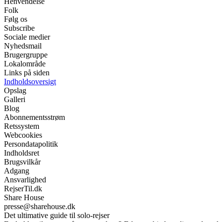
Henvendelse
Folk
Følg os
Subscribe
Sociale medier
Nyhedsmail
Brugergruppe
Lokalområde
Links på siden
Indholdsoversigt
Opslag
Galleri
Blog
Abonnementsstrøm
Retssystem
Webcookies
Persondatapolitik
Indholdsret
Brugsvilkår
Adgang
Ansvarlighed
RejserTil.dk
Share House
presse@sharehouse.dk
Det ultimative guide til solo-rejser