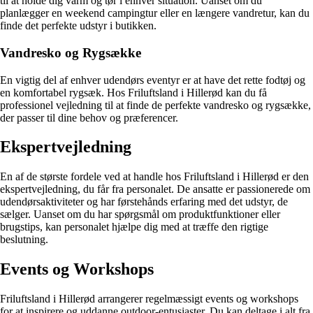
til at holde dig varm og tør i enhver situation. Uanset om du
planlægger en weekend campingtur eller en længere vandretur, kan du
finde det perfekte udstyr i butikken.
Vandresko og Rygsække
En vigtig del af enhver udendørs eventyr er at have det rette fodtøj og
en komfortabel rygsæk. Hos Friluftsland i Hillerød kan du få
professionel vejledning til at finde de perfekte vandresko og rygsække,
der passer til dine behov og præferencer.
Ekspertvejledning
En af de største fordele ved at handle hos Friluftsland i Hillerød er den
ekspertvejledning, du får fra personalet. De ansatte er passionerede om
udendørsaktiviteter og har førstehånds erfaring med det udstyr, de
sælger. Uanset om du har spørgsmål om produktfunktioner eller
brugstips, kan personalet hjælpe dig med at træffe den rigtige
beslutning.
Events og Workshops
Friluftsland i Hillerød arrangerer regelmæssigt events og workshops
for at inspirere og uddanne outdoor-entusiaster. Du kan deltage i alt fra