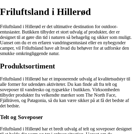
Friluftsland i Hillerød
Friluftsland i Hillerød er det ultimative destination for outdoor-
entusiaster. Butikken tilbyder et stort udvalg af produkter, der er
designet til at gøre din tid i naturen så behagelig og sikker som muligt.
Uanset om du er en erfaren vandringsentusiast eller en nybegynder
camper, vil Friluftsland have alt hvad du behøver for at udforske den
smukke omkringliggende natur.
Produktsortiment
Friluftsland i Hillerød har et imponerende udvalg af kvalitetsudstyr til
alle former for udendørs aktiviteter. Du kan finde alt fra telt og
soveposer til vandresko og rygsække i butikken. Virksomheden
tilbyder produkter fra velkendte mærker som The North Face,
Fjällräven, og Patagonia, så du kan være sikker på at få det bedste af
det bedste.
Telt og Soveposer
Friluftsland i Hillerød har et bredt udvalg af telt og soveposer designet