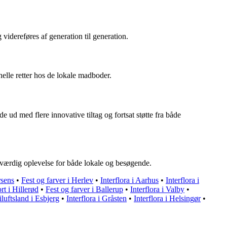
videreføres af generation til generation.
elle retter hos de lokale madboder.
 ud med flere innovative tiltag og fortsat støtte fra både
deværdig oplevelse for både lokale og besøgende.
rsens
•
Fest og farver i Herlev
•
Interflora i Aarhus
•
Interflora i
rt i Hillerød
•
Fest og farver i Ballerup
•
Interflora i Valby
•
iluftsland i Esbjerg
•
Interflora i Gråsten
•
Interflora i Helsingør
•