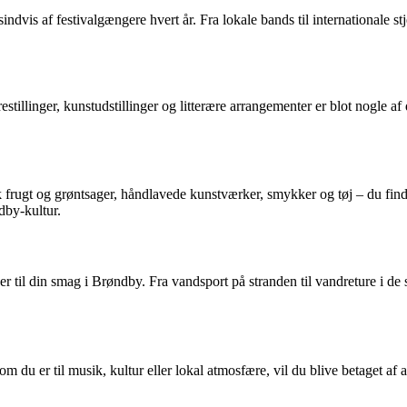
sindvis af festivalgængere hvert år. Fra lokale bands til internationale s
estillinger, kunstudstillinger og litterære arrangementer er blot nogle 
k frugt og grøntsager, håndlavede kunstværker, smykker og tøj – du find
dby-kultur.
sser til din smag i Brøndby. Fra vandsport på stranden til vandreture i 
m du er til musik, kultur eller lokal atmosfære, vil du blive betaget af 