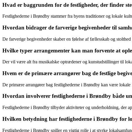
Hvad er baggrunden for de festligheder, der finder s
Festlighederne i Brøndby stammer fra byens traditioner og lokale kult
Hvordan bidrager de farverige begivenheder til sam
De farverige begivenheder skaber en følelse af fællesskab og stolthe
Hvilke typer arrangementer kan man forvente at ople
Der vil være alt fra musikalske optrædener og kunstudstillinger til lo
Hvem er de primære arrangører bag de festlige begi
De primære arrangører bag festlighederne i Brøndby kan være lokale 
Hvordan involverer festlighederne i Brøndby både un
Festlighederne i Brøndby tilbyder aktiviteter og underholdning, der ap
Hvilken betydning har festlighederne i Brøndby for lo
Festlighederne i Brøndby spiller en vigtig rolle i at styrke lokalsamfu