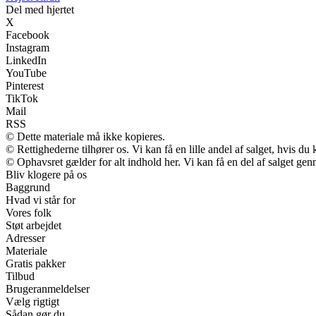
Del med hjertet
X
Facebook
Instagram
LinkedIn
YouTube
Pinterest
TikTok
Mail
RSS
© Dette materiale må ikke kopieres.
© Rettighederne tilhører os. Vi kan få en lille andel af salget, hvis d
© Ophavsret gælder for alt indhold her. Vi kan få en del af salget gen
Bliv klogere på os
Baggrund
Hvad vi står for
Vores folk
Støt arbejdet
Adresser
Materiale
Gratis pakker
Tilbud
Brugeranmeldelser
Vælg rigtigt
Sådan gør du