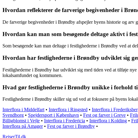
Hvordan reflekterer de farverige begivenheder i Brøn
De farverige begivenheder i Brøndby afspejler byens historie og arv ge
Hvordan kan man som besøgende deltage aktivt i fes
Som besøgende kan man deltage i festlighederne i Brøndby ved at delt
Hvordan har festlighederne i Brøndby udviklet sig ge
Festlighederne i Brøndby har udviklet sig med tiden ved at tilføje nye 
lokalsamfundet og kommunen.
Hvad gør festlighederne i Brøndby unikke i forhold 
Festlighederne i Brøndby skiller sig ud ved at fokusere på byens loka
Interflora i Middelfart
•
Interflora i Ringsted
•
Interflora i Frederiksbe
Svendborg
•
Spejdersport i København
•
Fest og farver i Greve
•
Fril
Billigblomst i Vejle
•
Interflora i Fredericia
•
Interflora i Kolding
•
Fri
Interflora på Amager
•
Fest og farver i Brøndby
•
RejserTil.dk