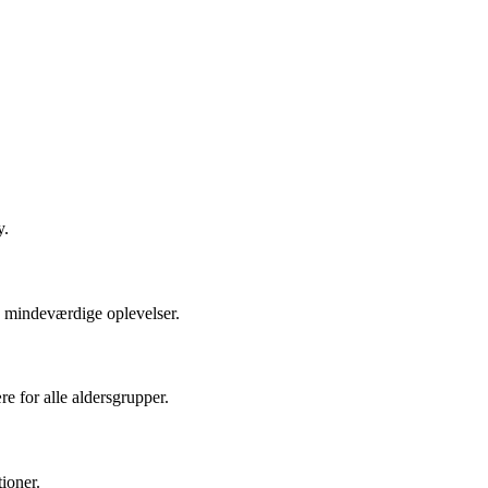
y.
e mindeværdige oplevelser.
e for alle aldersgrupper.
tioner.