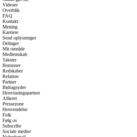
Videoer
Overblik
FAQ
Kontakt
Mening
Karriere
Send oplysninger
Deltager
Mit område
Medlemskab
Takster
Bonusser
Redskaber
Relation
Partner
Bidragsyder
Henvisningspartner
Allieret
Pressezone
Henvendelse
Folk
Følg os
Subscribe
Sociale medier
Nyhedsmail