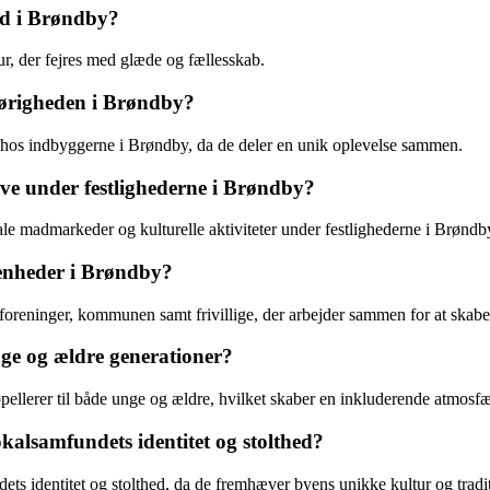
ted i Brøndby?
ur, der fejres med glæde og fællesskab.
hørigheden i Brøndby?
d hos indbyggerne i Brøndby, da de deler en unik oplevelse sammen.
ve under festlighederne i Brøndby?
kale madmarkeder og kulturelle aktiviteter under festlighederne i Brøndb
venheder i Brøndby?
foreninger, kommunen samt frivillige, der arbejder sammen for at skab
ge og ældre generationer?
pellerer til både unge og ældre, hvilket skaber en inkluderende atmosfær
kalsamfundets identitet og stolthed?
ndets identitet og stolthed, da de fremhæver byens unikke kultur og tradi