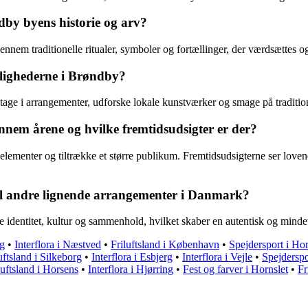
dby byens historie og arv?
nnem traditionelle ritualer, symboler og fortællinger, der værdsættes og 
tlighederne i Brøndby?
age i arrangementer, udforske lokale kunstværker og smage på tradition
nnem årene og hvilke fremtidsudsigter er der?
elementer og tiltrække et større publikum. Fremtidsudsigterne ser lovende
til andre lignende arrangementer i Danmark?
le identitet, kultur og sammenhold, hvilket skaber en autentisk og min
rg
•
Interflora i Næstved
•
Friluftsland i København
•
Spejdersport i Ho
uftsland i Silkeborg
•
Interflora i Esbjerg
•
Interflora i Vejle
•
Spejderspo
luftsland i Horsens
•
Interflora i Hjørring
•
Fest og farver i Hornslet
•
Fr