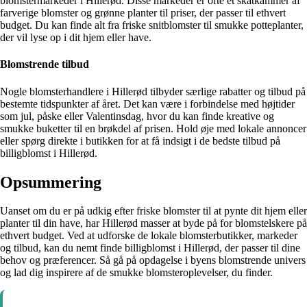
blomstermarkeder i Hillerød. Disse markeder er ofte et skatkammer af
farverige blomster og grønne planter til priser, der passer til ethvert
budget. Du kan finde alt fra friske snitblomster til smukke potteplanter,
der vil lyse op i dit hjem eller have.
Blomstrende tilbud
Nogle blomsterhandlere i Hillerød tilbyder særlige rabatter og tilbud på
bestemte tidspunkter af året. Det kan være i forbindelse med højtider
som jul, påske eller Valentinsdag, hvor du kan finde kreative og
smukke buketter til en brøkdel af prisen. Hold øje med lokale annoncer
eller spørg direkte i butikken for at få indsigt i de bedste tilbud på
billigblomst i Hillerød.
Opsummering
Uanset om du er på udkig efter friske blomster til at pynte dit hjem eller
planter til din have, har Hillerød masser at byde på for blomstelskere på
ethvert budget. Ved at udforske de lokale blomsterbutikker, markeder
og tilbud, kan du nemt finde billigblomst i Hillerød, der passer til dine
behov og præferencer. Så gå på opdagelse i byens blomstrende univers
og lad dig inspirere af de smukke blomsteroplevelser, du finder.